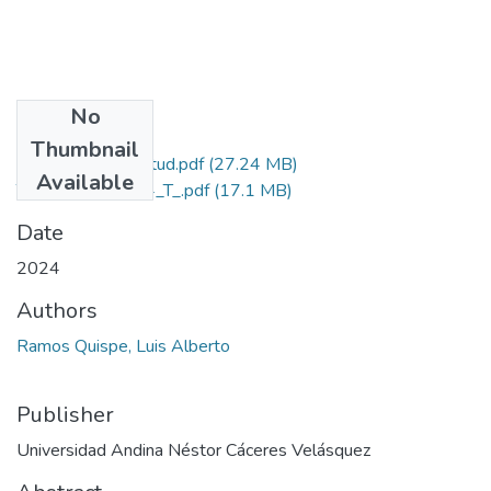
No
Files
Thumbnail
Grado de Similitud.pdf
(27.24 MB)
Available
T036_77391684_T_.pdf
(17.1 MB)
Date
2024
Authors
Ramos Quispe, Luis Alberto
Publisher
Universidad Andina Néstor Cáceres Velásquez