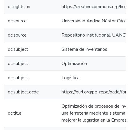
dc.rights.uri
https://creativecommons.org/licen
dc.source
Universidad Andina Néstor Cácer
dc.source
Repositorio Institucional. UANCV
dc.subject
Sistema de inventarios
dc.subject
Optimización
dc.subject
Logística
dc.subject.ocde
https://purl.org/pe-repo/ocde/for
Optimización de procesos de invent
dc.title
una ferretería mediante sistemas 
mejorar la logística en la Empresa