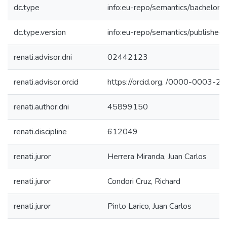
dc.type
info:eu-repo/semantics/bachelorT
dc.type.version
info:eu-repo/semantics/published
renati.advisor.dni
02442123
renati.advisor.orcid
https://orcid.org. /0000-0003-
renati.author.dni
45899150
renati.discipline
612049
renati.juror
Herrera Miranda, Juan Carlos
renati.juror
Condori Cruz, Richard
renati.juror
Pinto Larico, Juan Carlos