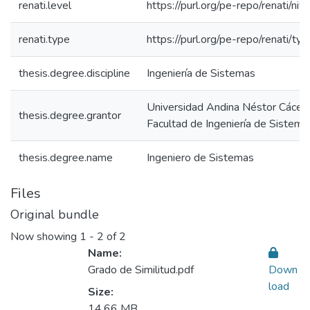
renati.level
https://purl.org/pe-repo/renati/niv
renati.type
https://purl.org/pe-repo/renati/ty
thesis.degree.discipline
Ingeniería de Sistemas
Universidad Andina Néstor Cácer
thesis.degree.grantor
Facultad de Ingeniería de Sistema
thesis.degree.name
Ingeniero de Sistemas
Files
Original bundle
Now showing
1 - 2 of 2
Name:
Grado de Similitud.pdf
Down
load
Size:
14.66 MB