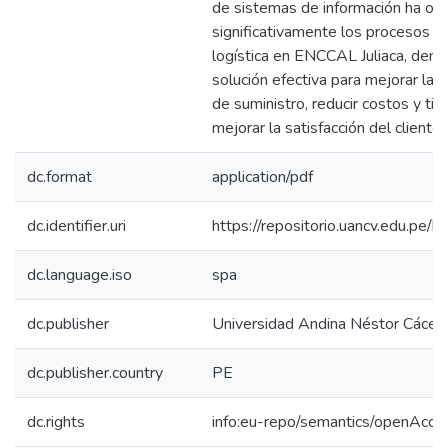
de sistemas de información ha op
significativamente los procesos de
logística en ENCCAL Juliaca, dem
solución efectiva para mejorar la 
de suministro, reducir costos y ti
mejorar la satisfacción del cliente.
dc.format
application/pdf
dc.identifier.uri
https://repositorio.uancv.edu.p
dc.language.iso
spa
dc.publisher
Universidad Andina Néstor Cácer
dc.publisher.country
PE
dc.rights
info:eu-repo/semantics/openAcce