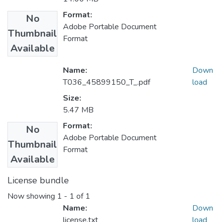
Format:
No
Adobe Portable Document
Thumbnail
Format
Available
Name:
Down
T036_45899150_T_.pdf
load
Size:
5.47 MB
Format:
No
Adobe Portable Document
Thumbnail
Format
Available
License bundle
Now showing
1 - 1 of 1
Name:
Down
license.txt
load