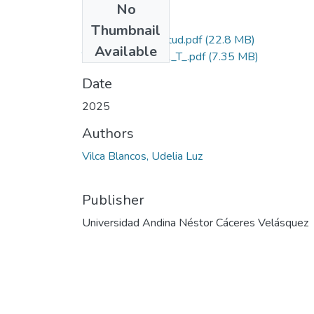
No
Files
Thumbnail
Grado de Similitud.pdf
(22.8 MB)
Available
T036_76064131_T_.pdf
(7.35 MB)
Date
2025
Authors
Vilca Blancos, Udelia Luz
Publisher
Universidad Andina Néstor Cáceres Velásquez