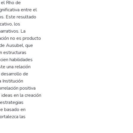
 el Rho de
nificativa entre el
vos. Este resultado
cativo, los
arrativos. La
lación no es producto
s de Ausubel, que
n estructuras
cien habilidades
ste una relación
l desarrollo de
 Institución
rrelación positiva
 ideas en la creación
estrategias
aje basado en
ortalezca las