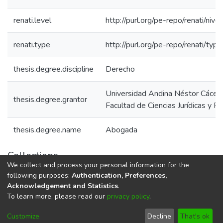
renati.level
http://purl.org/pe-repo/renati/nive
renati.type
http://purl.org/pe-repo/renati/typ
thesis.degree.discipline
Derecho
Universidad Andina Néstor Cácer
thesis.degree.grantor
Facultad de Ciencias Jurídicas y Po
thesis.degree.name
Abogada
Collections
We collect and process your personal information for the
E.P. Derecho
following purposes:
Authentication, Preferences,
Acknowledgement and Statistics
.
To learn more, please read our
privacy policy
.
DSpace software
copyright © 2002-2026
LYRASIS
Cookie
Privacy
End User
Send
Customize
Decline
That's ok