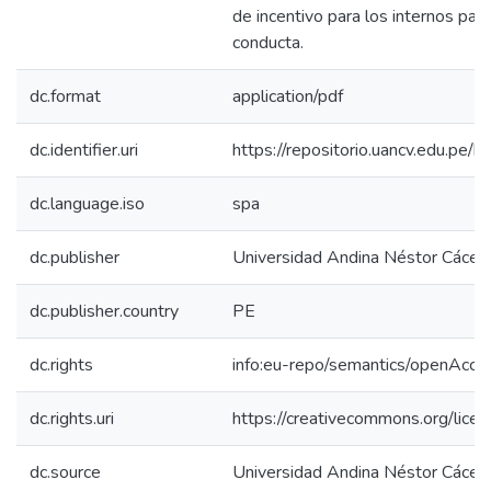
de incentivo para los internos par
conducta.
dc.format
application/pdf
dc.identifier.uri
https://repositorio.uancv.edu.p
dc.language.iso
spa
dc.publisher
Universidad Andina Néstor Cácer
dc.publisher.country
PE
dc.rights
info:eu-repo/semantics/openAcce
dc.rights.uri
https://creativecommons.org/licen
dc.source
Universidad Andina Néstor Cácer