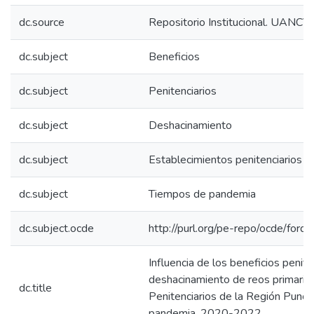
dc.source
Repositorio Institucional. UANCV
dc.subject
Beneficios
dc.subject
Penitenciarios
dc.subject
Deshacinamiento
dc.subject
Establecimientos penitenciarios
dc.subject
Tiempos de pandemia
dc.subject.ocde
http://purl.org/pe-repo/ocde/ford
Influencia de los beneficios penite
deshacinamiento de reos primario
dc.title
Penitenciarios de la Región Puno,
pandemia, 2020-2022