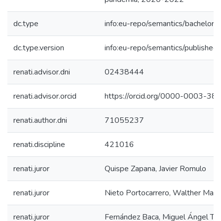
dc.type
info:eu-repo/semantics/bachelorT
dc.type.version
info:eu-repo/semantics/published
renati.advisor.dni
02438444
renati.advisor.orcid
https://orcid.org/0000-0003-3
renati.author.dni
71055237
renati.discipline
421016
renati.juror
Quispe Zapana, Javier Romulo
renati.juror
Nieto Portocarrero, Walther Marc
renati.juror
Fernández Baca, Miguel Ángel T