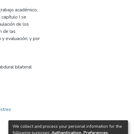
 trabajo académico,
 capítulo I se
mulación de los
ón de las
 y evaluación; y por
dural bilateral
stres
We collect and process your personal information for the
following purposes:
Authentication, Preferences,