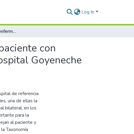
Log In
Plan de cuidado de enfermería en la atención a un paciente con hematoma subdural bilateral en emergencia del Hospital Goyeneche Arequipa - 2023
paciente con
ospital Goyeneche
pital de referencia
es, una de ellas la
 bilateral, en los
rtante para la
ejan al paciente y
rá la Taxonomía