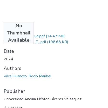
No
Files
Thumbnail
Grado de Similitud.pdf
(14.47 MB)
Available
T036_70757123_T_.pdf
(198.68 KB)
Date
2024
Authors
Vilca Huancco, Rocio Maribel
Publisher
Universidad Andina Néstor Cáceres Velásquez