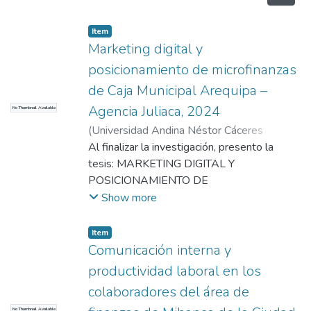
Item
Marketing digital y
posicionamiento de microfinanzas
de Caja Municipal Arequipa –
Agencia Juliaca, 2024
No Thumbnail Available
(
Universidad Andina Néstor Cáceres
Velásquez
Al finalizar la investigación, presento la
,
2025
)
Naveros Salazar, Flor
Natali
tesis: MARKETING DIGITAL Y
;
Puma Puma. Percy Gonzalo
;
Universidad Andina Néstor Cáceres
POSICIONAMIENTO DE
Velásquez
MICROFINANZAS DE CAJA MUNICIPAL
Show more
AREQUIPA – AGENCIA JULIACA, 2024,
con el principal Objetivo: Determinar la
Item
relación entre el marketing digital y el
Comunicación interna y
posicionamiento de microfinanzas de la Caja
productividad laboral en los
Municipal Arequipa de la Agencia Juliaca, en
colaboradores del área de
el año 2024. Material y método: Se llevó a
No Thumbnail Available