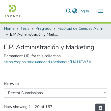
(current)
Log In
Communities & Collections
Home
Tesis
Pregrado
Facultad de Ciencias Administrativas
All of DSpace
E.P. Administración y Marketing
Statistics
E.P. Administración y Marketing
Permanent URI for this collection
https://repositorio.uancv.edu.pe/handle/UANCV/34
Browse
Recent Submissions
Now showing
1 - 20 of 157