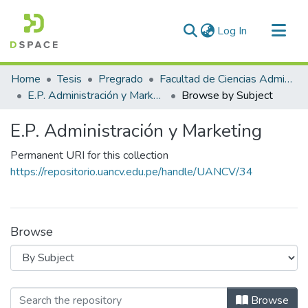
(current)
Log In
Communities & Collections
Home
Tesis
Pregrado
Facultad de Ciencias Administrativas
All of DSpace
E.P. Administración y Marketing
Browse by Subject
E.P. Administración y Marketing
Permanent URI for this collection
https://repositorio.uancv.edu.pe/handle/UANCV/34
Browse
Browsing E.P. Administración y Marke
Browse