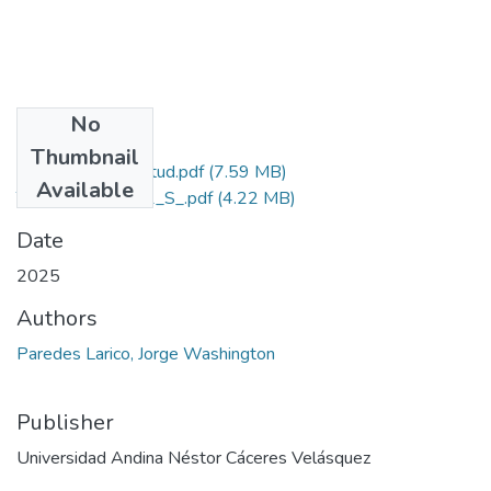
No
Files
Thumbnail
Grado de Similitud.pdf
(7.59 MB)
Available
T036_01323551_S_.pdf
(4.22 MB)
Date
2025
Authors
Paredes Larico, Jorge Washington
Publisher
Universidad Andina Néstor Cáceres Velásquez