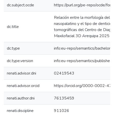
dc.subject.ocde
https://purl.org/pe-repo/ocde/for
Relación entre la morfología del 
nasopalatino y el tipo de dentici
dc.title
tomográficas del Centro de Diagn
Maxilofacial 3D Arequipa 2025
dc.type
info:eu-repo/semantics/bachelorT
dc.type.version
info:eu-repo/semantics/published
renati.advisor.dni
02419543
renati.advisor.orcid
https://orcid.org/0000-0002-4
renati.author.dni
76135459
renati.discipline
911026