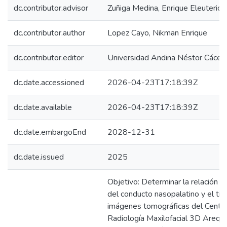
dc.contributor.advisor
Zuñiga Medina, Enrique Eleuterio
dc.contributor.author
Lopez Cayo, Nikman Enrique
dc.contributor.editor
Universidad Andina Néstor Cácer
dc.date.accessioned
2026-04-23T17:18:39Z
dc.date.available
2026-04-23T17:18:39Z
dc.date.embargoEnd
2028-12-31
dc.date.issued
2025
Objetivo: Determinar la relación e
del conducto nasopalatino y el tip
imágenes tomográficas del Centro
Radiología Maxilofacial 3D Arequ