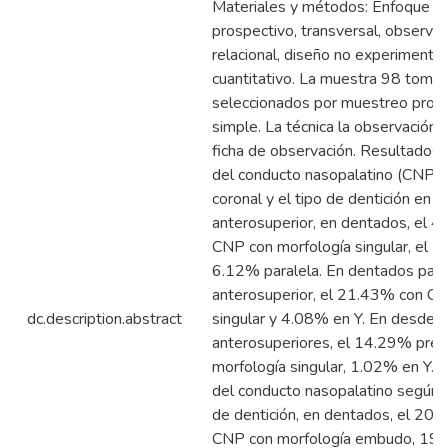
Materiales y métodos: Enfoque cua
prospectivo, transversal, observaci
relacional, diseño no experimenta
cuantitativo. La muestra 98 tomog
seleccionados por muestreo probab
simple. La técnica la observación. 
ficha de observación. Resultados:
del conducto nasopalatino (CNP) 
coronal y el tipo de dentición en e
anterosuperior, en dentados, el 
CNP con morfología singular, el 1
6.12% paralela. En dentados parc
anterosuperior, el 21.43% con C
dc.description.abstract
singular y 4.08% en Y. En desden
anterosuperiores, el 14.29% pre
morfología singular, 1.02% en Y. 
del conducto nasopalatino según co
de dentición, en dentados, el 20
CNP con morfología embudo, 19.39