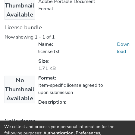
Adobe Portable Document
Thumbnail
Format
Available
License bundle
Now showing
1 - 1 of 1
Name:
Down
license.txt
load
Size:
1.71 KB
Format:
No
Item-specific license agreed to
Thumbnail
upon submission
Available
Description:
Collections
We collect and process your personal information for the
E.P. Odontologia
following purposes:
Authentication, Preferences,