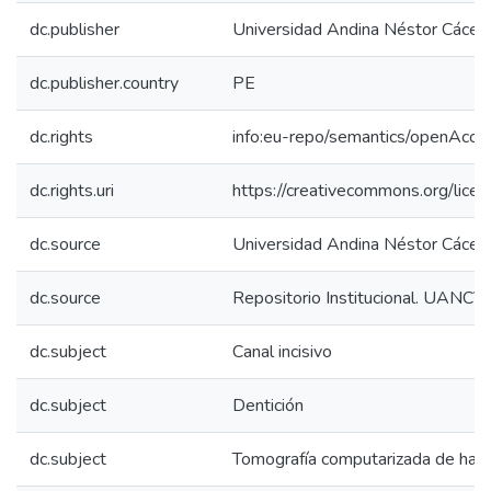
dc.publisher
Universidad Andina Néstor Cácer
dc.publisher.country
PE
dc.rights
info:eu-repo/semantics/openAcce
dc.rights.uri
https://creativecommons.org/licen
dc.source
Universidad Andina Néstor Cácer
dc.source
Repositorio Institucional. UANCV
dc.subject
Canal incisivo
dc.subject
Dentición
dc.subject
Tomografía computarizada de haz 