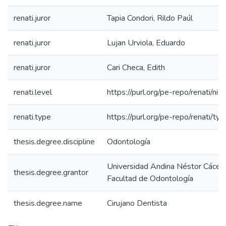
renati.juror
Tapia Condori, Rildo Paúl
renati.juror
Lujan Urviola, Eduardo
renati.juror
Cari Checa, Edith
renati.level
https://purl.org/pe-repo/renati/niv
renati.type
https://purl.org/pe-repo/renati/ty
thesis.degree.discipline
Odontología
Universidad Andina Néstor Cácer
thesis.degree.grantor
Facultad de Odontología
thesis.degree.name
Cirujano Dentista