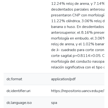
12.24% reloj de arena, y 7.14% b
desdentados parciales anterosupe
presentaron CNP con morfología 
11.22% cilíndrica, 3.06% reloj de
banana o huso. En desdentados t
anterosuperior, el 8.16% presen
morfología en embudo, el 3.06% ci
reloj de arena, y el 1.02% banana
de Ji- cuadrado para corte coron
corte sagital p=0.8114>0.05. Con
morfología del conducto nasopalat
relación significativa con el tipo de
dc.format
application/pdf
dc.identifier.uri
https://repositorio.uancv.edu.p
dc.language.iso
spa