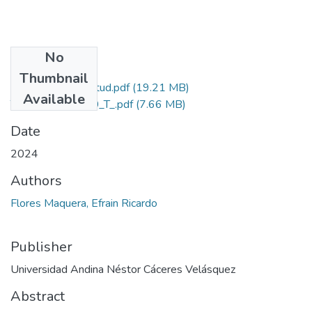
No
Files
Thumbnail
Grado de Similitud.pdf
(19.21 MB)
Available
T036_70049340_T_.pdf
(7.66 MB)
Date
2024
Authors
Flores Maquera, Efrain Ricardo
Publisher
Universidad Andina Néstor Cáceres Velásquez
Abstract