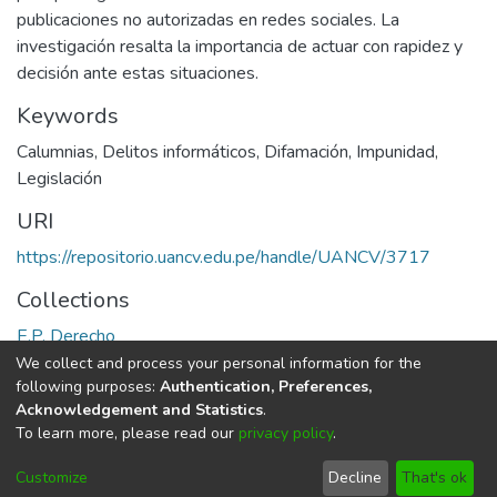
publicaciones no autorizadas en redes sociales. La
investigación resalta la importancia de actuar con rapidez y
decisión ante estas situaciones.
Keywords
Calumnias
,
Delitos informáticos
,
Difamación
,
Impunidad
,
Legislación
URI
https://repositorio.uancv.edu.pe/handle/UANCV/3717
Collections
E.P. Derecho
We collect and process your personal information for the
Full item page
following purposes:
Authentication, Preferences,
Acknowledgement and Statistics
.
To learn more, please read our
privacy policy
.
DSpace software
copyright © 2002-2026
LYRASIS
Cookie
Privacy
End User
Send
Customize
Decline
That's ok
settings
policy
Agreement
Feedback