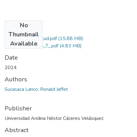
No
Files
Thumbnail
Grado de Similitud.pdf
(15.88 MB)
Available
T036_70075988_T_.pdf
(4.83 MB)
Date
2024
Authors
Sucasaca Larico, Ronald Jaffet
Publisher
Universidad Andina Néstor Cáceres Velásquez
Abstract