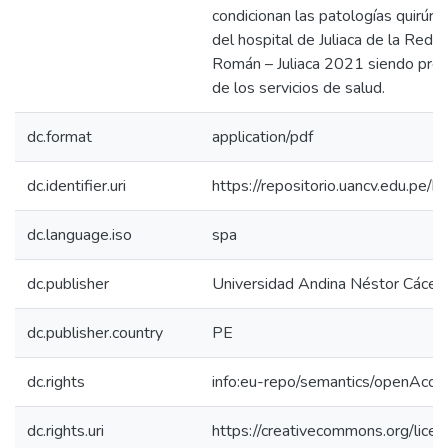
condicionan las patologías quirúrg
del hospital de Juliaca de la Red 
Román – Juliaca 2021 siendo pr
de los servicios de salud.
dc.format
application/pdf
dc.identifier.uri
https://repositorio.uancv.edu.p
dc.language.iso
spa
dc.publisher
Universidad Andina Néstor Cácer
dc.publisher.country
PE
dc.rights
info:eu-repo/semantics/openAcce
dc.rights.uri
https://creativecommons.org/licen