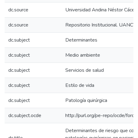
dc.source
Universidad Andina Néstor Cácer
dc.source
Repositorio Institucional. UANCV
dc.subject
Determinantes
dc.subject
Medio ambiente
dc.subject
Servicios de salud
dc.subject
Estilo de vida
dc.subject
Patología quirúrgica
dc.subject.ocde
http://purl.org/pe-repo/ocde/ford
Determinantes de riesgo que cond