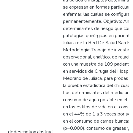
atribuidos a múltiples determinac
se expresan en formas particulares
enfermar, las cuales se configuran
permanentemente. Objetivo: Anali
determinantes de riesgo que condi
patologías quirúrgicas en paciente
Juliaca de la Red De Salud San 
Metodología: Trabajo de investiga
observacional, analítico, de relació
con una muestra de 109 pacientes
en servicios de Cirugía del Hospi
Medrano de Juliaca, para probas hi
la prueba estadística del chi cuad
Los determinantes del medio amb
consumo de agua potable en el 4
en los estilos de vida en el consu
en el 44% de 1 a 3 veces por se
en el consumo de carnes blancas 
(p=0.000), consumo de grasas y d
dc.description.abstract