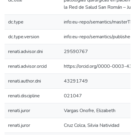
dc.title
patologías quirúrgicas en paciente
la Red de Salud San Román – Jul
dc.type
info:eu-repo/semantics/masterThe
dc.type.version
info:eu-repo/semantics/published
renati.advisor.dni
29590767
renati.advisor.orcid
https://orcid.org/0000-0003-4
renati.author.dni
43291749
renati.discipline
021047
renati.juror
Vargas Onofre, Elizabeth
renati.juror
Cruz Colca, Silvia Natividad