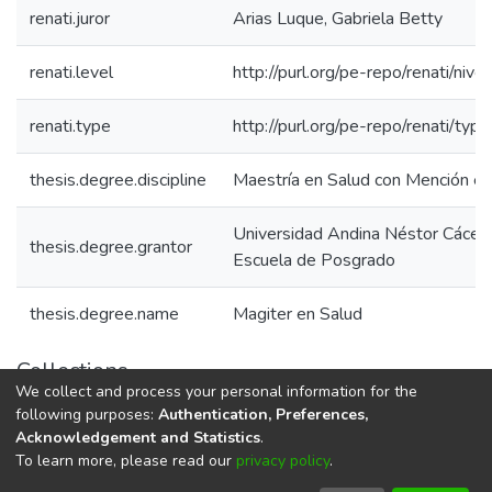
renati.juror
Arias Luque, Gabriela Betty
renati.level
http://purl.org/pe-repo/renati/niv
renati.type
http://purl.org/pe-repo/renati/typ
thesis.degree.discipline
Maestría en Salud con Mención en
Universidad Andina Néstor Cácer
thesis.degree.grantor
Escuela de Posgrado
thesis.degree.name
Magiter en Salud
Collections
We collect and process your personal information for the
Mención en: Salud Pública
following purposes:
Authentication, Preferences,
Acknowledgement and Statistics
.
To learn more, please read our
privacy policy
.
DSpace software
copyright © 2002-2026
LYRASIS