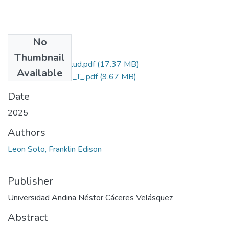
No
Files
Thumbnail
Grado de Similitud.pdf
(17.37 MB)
Available
T036_73531862_T_.pdf
(9.67 MB)
Date
2025
Authors
Leon Soto, Franklin Edison
Publisher
Universidad Andina Néstor Cáceres Velásquez
Abstract