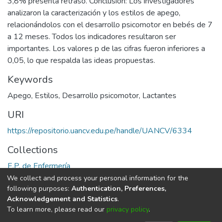
3,8% presenta retraso. Conclusión: Los investigadores
analizaron la caracterización y los estilos de apego,
relacionándolos con el desarrollo psicomotor en bebés de 7
a 12 meses. Todos los indicadores resultaron ser
importantes. Los valores p de las cifras fueron inferiores a
0,05, lo que respalda las ideas propuestas.
Keywords
Apego
,
Estilos
,
Desarrollo psicomotor
,
Lactantes
URI
https://repositorio.uancv.edu.pe/handle/UANCV/6334
Collections
E.P. de Enfermería
We collect and process your personal information for the
Full item page
following purposes:
Authentication, Preferences,
Acknowledgement and Statistics
.
To learn more, please read our
privacy policy
.
DSpace software
copyright © 2002-2026
LYRASIS