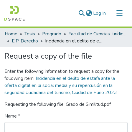
(current)
Log In
Communities & Collections
Home
Tesis
Pregrado
Facultad de Ciencias Jurídicas y Políticas
All of DSpace
E.P. Derecho
Incidencia en el delito de estafa ante la oferta digital en la social media y su repercusión en la seguridad ciudadana del turismo, Ciudad de Puno 2023
Statistics
Request a copy of the file
Enter the following information to request a copy for the
following item:
Incidencia en el delito de estafa ante la
oferta digital en la social media y su repercusión en la
seguridad ciudadana del turismo, Ciudad de Puno 2023
Requesting the following file: Grado de Similitud.pdf
Name *