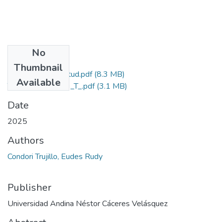
No
Files
Thumbnail
Grado de Similitud.pdf
(8.3 MB)
Available
T036_70414949_T_.pdf
(3.1 MB)
Date
2025
Authors
Condori Trujillo, Eudes Rudy
Publisher
Universidad Andina Néstor Cáceres Velásquez