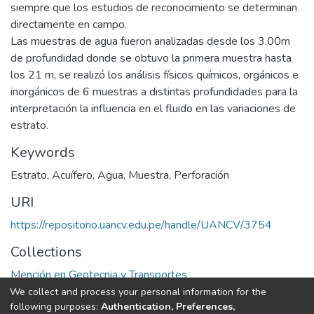
siempre que los estudios de reconocimiento se determinan
directamente en campo.
Las muestras de agua fueron analizadas desde los 3.00m
de profundidad donde se obtuvo la primera muestra hasta
los 21 m, se realizó los análisis físicos químicos, orgánicos e
inorgánicos de 6 muestras a distintas profundidades para la
interpretación la influencia en el fluido en las variaciones de
estrato.
Keywords
Estrato
,
Acuífero
,
Agua
,
Muestra
,
Perforación
URI
https://repositorio.uancv.edu.pe/handle/UANCV/3754
Collections
Mención en Geotecnia y Transportes
We collect and process your personal information for the
Full item page
following purposes:
Authentication, Preferences,