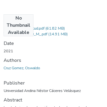
No
Files
Thumbnail
Grado de Similitud.pdf
(61.82 MB)
Available
T036_40198650_M_.pdf
(14.91 MB)
Date
2021
Authors
Cruz Gomez, Oswaldo
Publisher
Universidad Andina Néstor Cáceres Velásquez
Abstract