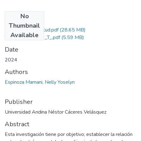
No
Files
Thumbnail
Grado de Similitud.pdf
(28.65 MB)
Available
T036_70442926_T_.pdf
(5.59 MB)
Date
2024
Authors
Espinoza Mamani, Nelly Yoselyn
Publisher
Universidad Andina Néstor Cáceres Velásquez
Abstract
Esta investigación tiene por objetivo; establecer la relación