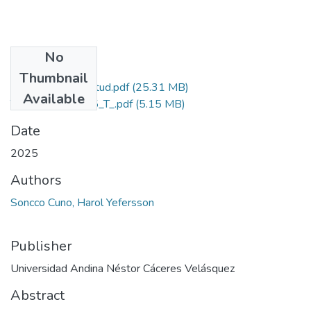
No
Files
Thumbnail
Grado de Similitud.pdf
(25.31 MB)
Available
T036_73820095_T_.pdf
(5.15 MB)
Date
2025
Authors
Soncco Cuno, Harol Yefersson
Publisher
Universidad Andina Néstor Cáceres Velásquez
Abstract