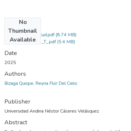
No
Files
Thumbnail
Grado de Similitud.pdf
(8.74 MB)
Available
T036_75783459_T_.pdf
(5.4 MB)
Date
2025
Authors
Bizaga Quispe, Reyna Flor Del Cielo
Publisher
Universidad Andina Néstor Cáceres Velásquez
Abstract