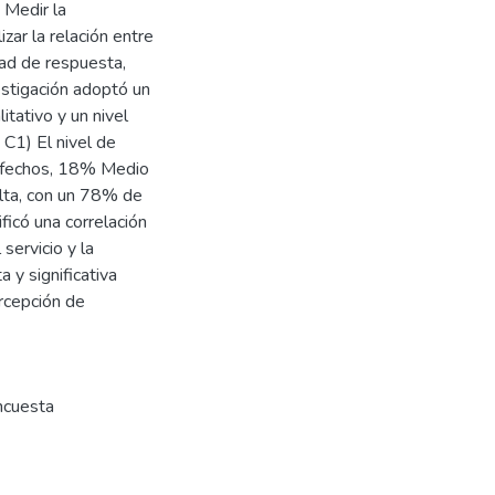
) Medir la
zar la relación entre
dad de respuesta,
vestigación adoptó un
tativo y un nivel
 C1) El nivel de
tisfechos, 18% Medio
Alta, con un 78% de
icó una correlación
servicio y la
a y significativa
ercepción de
ncuesta