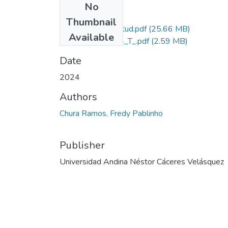
No
Files
Thumbnail
Grado de Similitud.pdf
(25.66 MB)
Available
T036_73514034_T_.pdf
(2.59 MB)
Date
2024
Authors
Chura Ramos, Fredy Pablinho
Publisher
Universidad Andina Néstor Cáceres Velásquez