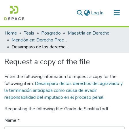
(current)
Log In
Communities & Collections
Home
Tesis
Posgrado
Maestria en Derecho
All of DSpace
Mención en: Derecho Procesal Penal
Desamparo de los derechos del agraviado y la terminación anticipada como causa de evadir responsabilidad del imputado en el proceso penal
Statistics
Request a copy of the file
Enter the following information to request a copy for the
following item:
Desamparo de los derechos del agraviado y
la terminación anticipada como causa de evadir
responsabilidad del imputado en el proceso penal
Requesting the following file: Grado de Similitud.pdf
Name *