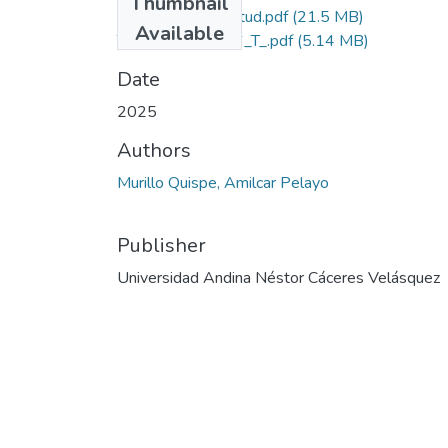
Thumbnail
Grado de Similitud.pdf
(21.5 MB)
Available
T036_48092206_T_.pdf
(5.14 MB)
Date
2025
Authors
Murillo Quispe, Amilcar Pelayo
Publisher
Universidad Andina Néstor Cáceres Velásquez