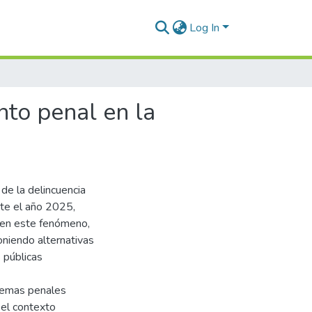
Log In
nto penal en la
 de la delincuencia
nte el año 2025,
en en este fenómeno,
oniendo alternativas
s públicas
istemas penales
 el contexto