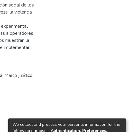
ción social de los
eza, la violencia
 experimental,
stas a operadores
dos muestran la
l e implementar
va
,
Marco jurídico
,
We collect and process your personal information for the
following purposes:
Authentication, Preferences,