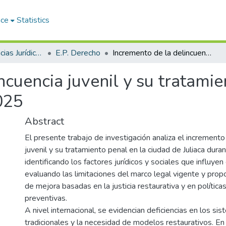
ace
Statistics
Facultad de Ciencias Jurídicas y Políticas
E.P. Derecho
Incremento de la delincuencia juvenil y su tratamiento penal en la Ciudad de Juliaca - 2025
ncuencia juvenil y su tratamie
025
Abstract
El presente trabajo de investigación analiza el incremento
juvenil y su tratamiento penal en la ciudad de Juliaca dura
identificando los factores jurídicos y sociales que influy
evaluando las limitaciones del marco legal vigente y prop
de mejora basadas en la justicia restaurativa y en política
preventivas.
A nivel internacional, se evidencian deficiencias en los s
tradicionales y la necesidad de modelos restaurativos. En