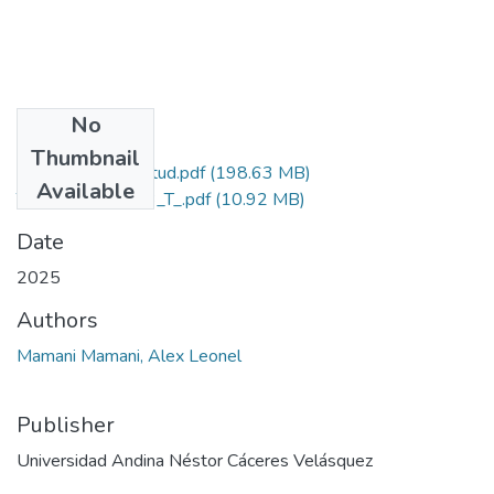
No
Files
Thumbnail
Grado de Similitud.pdf
(198.63 MB)
Available
T036_76201463_T_.pdf
(10.92 MB)
Date
2025
Authors
Mamani Mamani, Alex Leonel
Publisher
Universidad Andina Néstor Cáceres Velásquez