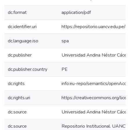
dc.format
application/pdf
dc.identifier.uri
https://repositorio.uancv.edu.p
dc.language.iso
spa
dc.publisher
Universidad Andina Néstor Cácer
dc.publisher.country
PE
dc.rights
info:eu-repo/semantics/openAcce
dc.rights.uri
https://creativecommons.org/licen
dc.source
Universidad Andina Néstor Cácer
dc.source
Repositorio Institucional. UANCV