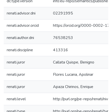
dc.type.version
info:eu-repo/semantics/published
renati.advisor.dni
02291995
renati.advisor.orcid
https://orcid.org/0000-0002-1
renati.author.dni
76538253
renati.discipline
413316
renati.juror
Callata Quispe, Benigno
renati.juror
Flores Lucana, Apolinar
renati.juror
Apaza Chirinos, Enrique
renati.level
http://purl.org/pe-repo/renati/nive
renati.type
http://purl.org/pe-repo/renati/typ