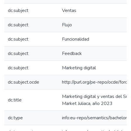
dc.subject
Ventas
dc.subject
Flujo
dc.subject
Funcionalidad
dc.subject
Feedback
dc.subject
Marketing digital
dc.subject.ocde
http://purl.org/pe-repo/ocde/ford
Marketing digital y ventas del S
dc.title
Market Juliaca, año 2023
dc.type
info:eu-repo/semantics/bachelorT