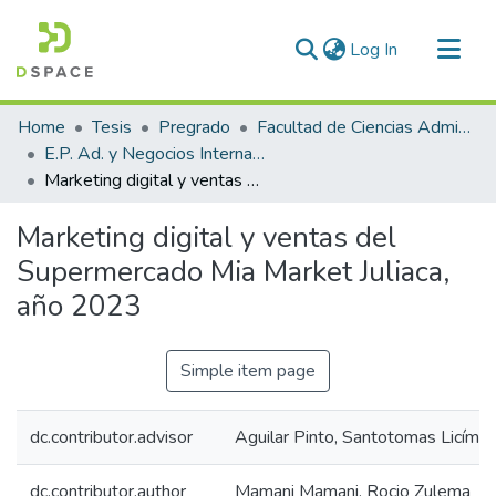
(current)
Log In
Communities & Collections
Home
Tesis
Pregrado
Facultad de Ciencias Administrativas
All of DSpace
E.P. Ad. y Negocios Internacionales
Marketing digital y ventas del Supermercado Mia Market Juliaca, año 2023
Statistics
Marketing digital y ventas del
Supermercado Mia Market Juliaca,
año 2023
Simple item page
dc.contributor.advisor
Aguilar Pinto, Santotomas Licíma
dc.contributor.author
Mamani Mamani, Rocio Zulema