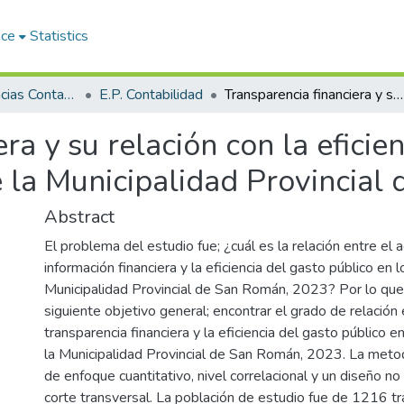
ace
Statistics
Facultad de Ciencias Contables y Financieras
E.P. Contabilidad
Transparencia financiera y su relación con la eficiencia del gasto público en los funcionarios de la Municipalidad Provincial de San Román, 2023
ra y su relación con la eficie
e la Municipalidad Provincia
Abstract
El problema del estudio fue; ¿cuál es la relación entre el 
información financiera y la eficiencia del gasto público en l
Municipalidad Provincial de San Román, 2023? Por lo que
siguiente objetivo general; encontrar el grado de relación 
transparencia financiera y la eficiencia del gasto público e
la Municipalidad Provincial de San Román, 2023. La metod
de enfoque cuantitativo, nivel correlacional y un diseño n
corte transversal. La población de estudio fue de 1216 t