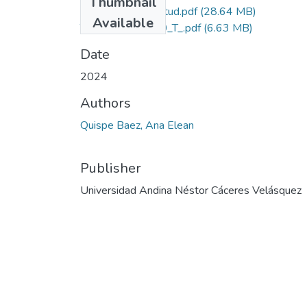
Thumbnail
Grado de Similitud.pdf
(28.64 MB)
Available
T036_74091670_T_.pdf
(6.63 MB)
Date
2024
Authors
Quispe Baez, Ana Elean
Publisher
Universidad Andina Néstor Cáceres Velásquez