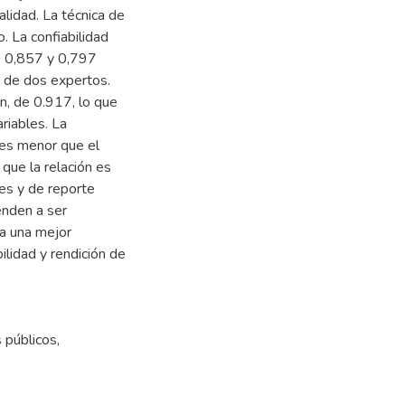
alidad. La técnica de
. La confiabilidad
de 0,857 y 0,797
io de dos expertos.
, de 0.917, lo que
ariables. La
 es menor que el
 que la relación es
les y de reporte
ienden a ser
ca una mejor
lidad y rendición de
 públicos
,