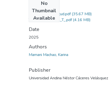
No
Files
Thumbnail
Grado de Similitud.pdf
(35.67 MB)
Available
T036_47489672_T_.pdf
(4.16 MB)
Date
2025
Authors
Mamani Machao, Karina
Publisher
Universidad Andina Néstor Cáceres Velásquez