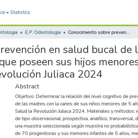
ace
Statistics
ntologia
E.P. Odontologia
Conocimiento sobre prevención en salud bucal de las madres y experiencia de caries que poseen sus hijos menores de 5 años en el Centro de Salud la Revolución Juliaca 2024
revención en salud bucal de 
 que poseen sus hijos menores
evolución Juliaca 2024
Abstract
Objetivo: Determinar la relación del nivel cognitivo de pre
de las madres con la caries de sus niños menores de 5 añ
Salud la Revolución Juliaca 2024. Materiales y métodos: e
de tipo observacional, prospectiva, analítico, transversal, d
una muestra seleccionada según muestra no probabilística
de 70 progenitoras y sus menores infantes de 5 años, med