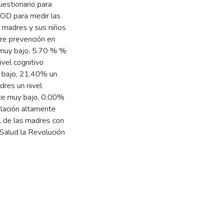
uestionario para
CEOD para medir las
0 madres y sus niños
re prevención en
e muy bajo, 5.70 % %
ivel cognitivo
y bajo, 21.40% un
dres un nivel
dice muy bajo, 0.00%
relación altamente
al de las madres con
 Salud la Revolución