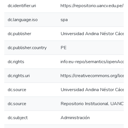
dc.identifier.uri
https://repositorio.uancv.edu.p
dc.language.iso
spa
dc.publisher
Universidad Andina Néstor Cácer
dc.publisher.country
PE
dc.rights
info:eu-repo/semantics/openAcce
dc.rights.uri
https://creativecommons.org/licen
dc.source
Universidad Andina Néstor Cácer
dc.source
Repositorio Institucional. UANCV
dc.subject
Administración