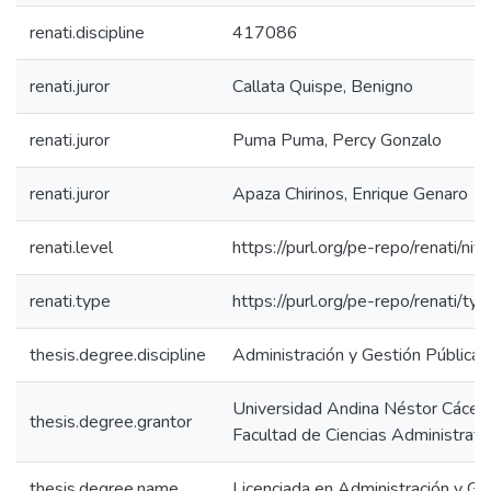
renati.discipline
417086
renati.juror
Callata Quispe, Benigno
renati.juror
Puma Puma, Percy Gonzalo
renati.juror
Apaza Chirinos, Enrique Genaro
renati.level
https://purl.org/pe-repo/renati/niv
renati.type
https://purl.org/pe-repo/renati/ty
thesis.degree.discipline
Administración y Gestión Pública
Universidad Andina Néstor Cácer
thesis.degree.grantor
Facultad de Ciencias Administrati
thesis.degree.name
Licenciada en Administración y Ge