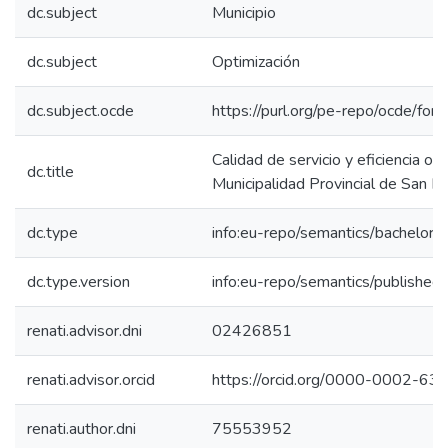
dc.subject
Municipio
dc.subject
Optimización
dc.subject.ocde
https://purl.org/pe-repo/ocde/for
Calidad de servicio y eficiencia ope
dc.title
Municipalidad Provincial de San 
dc.type
info:eu-repo/semantics/bachelorT
dc.type.version
info:eu-repo/semantics/published
renati.advisor.dni
02426851
renati.advisor.orcid
https://orcid.org/0000-0002-6
renati.author.dni
75553952