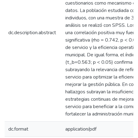
cuestionarios como mecanismo de
datos. La población estudiada c
individuos, con una muestra de 38
análisis se realizó con SPSS. Los 
dc.description.abstract
una correlación positiva muy fuert
significativa (rho = 0.742, p < 0.01
de servicio y la eficiencia operativ
municipal. De igual forma, el índic
(τ_b=0.563; p < 0.05) confirma es
subrayando la relevancia de refinar
servicio para optimizar la eficienci
mejorar la gestión pública. En con
hallazgos subrayan la insuficienci
estrategias continuas de mejora en
servicio para beneficiar a la comun
fortalecer la administración municip
dc.format
application/pdf