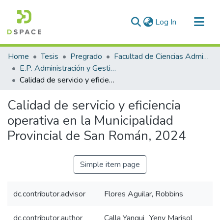
(current)
Log In
Communities & Collections
Home
Tesis
Pregrado
Facultad de Ciencias Administrativas
All of DSpace
E.P. Administración y Gestión Pública
Calidad de servicio y eficiencia operativa en la Municipalidad Provincial de San Román, 2024
Statistics
Calidad de servicio y eficiencia
operativa en la Municipalidad
Provincial de San Román, 2024
Simple item page
dc.contributor.advisor
Flores Aguilar, Robbins
dc.contributor.author
Calla Yanqui¸ Yeny Marisol