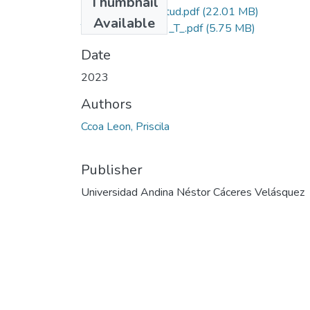
Thumbnail
Grado de Similitud.pdf
(22.01 MB)
Available
T036_74242049_T_.pdf
(5.75 MB)
Date
2023
Authors
Ccoa Leon, Priscila
Publisher
Universidad Andina Néstor Cáceres Velásquez