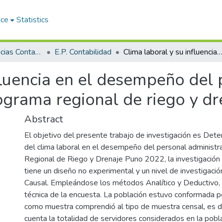
ace
Statistics
Facultad de Ciencias Contables y Financieras
E.P. Contabilidad
Clima laboral y su influencia en el desempeño del personal administrativo del programa regional de riego y drena
fluencia en el desempeño del
rograma regional de riego y d
Abstract
El objetivo del presente trabajo de investigación es Deter
del clima laboral en el desempeño del personal administr
Regional de Riego y Drenaje Puno 2022, la investigación
tiene un diseño no experimental y un nivel de investigació
Causal. Empleándose los métodos Analítico y Deductivo,
técnica de la encuesta. La población estuvo conformada p
como muestra comprendió al tipo de muestra censal, es de
cuenta la totalidad de servidores considerados en la pobl