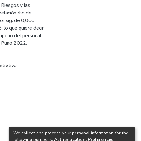
e Riesgos y las
relación rho de
or sig. de 0,000,
5, lo que quiere decir
sempeño del personal
e Puno 2022.
strativo
We collect and process your personal information for the
following purposes:
Authentication, Preferences,