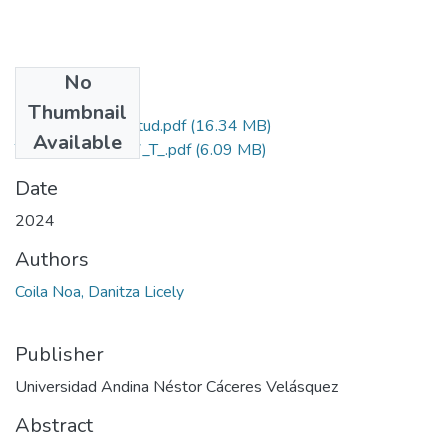
No
Files
Thumbnail
Grado de Similitud.pdf
(16.34 MB)
Available
T036_70940637_T_.pdf
(6.09 MB)
Date
2024
Authors
Coila Noa, Danitza Licely
Publisher
Universidad Andina Néstor Cáceres Velásquez
Abstract