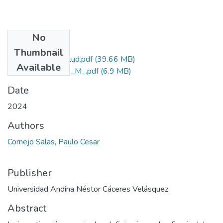
No
Files
Thumbnail
Grado de Similitud.pdf
(39.66 MB)
Available
T036_80385039_M_.pdf
(6.9 MB)
Date
2024
Authors
Cornejo Salas, Paulo Cesar
Publisher
Universidad Andina Néstor Cáceres Velásquez
Abstract