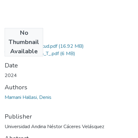
No
Files
Thumbnail
Grado de Similitud.pdf
(16.92 MB)
Available
T036_46632138_T_.pdf
(6 MB)
Date
2024
Authors
Mamani Hallasi, Denis
Publisher
Universidad Andina Néstor Cáceres Velásquez