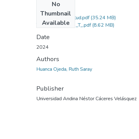
No
Files
Thumbnail
Grado de Similitud.pdf
(35.24 MB)
Available
T036_75735619_T_.pdf
(8.62 MB)
Date
2024
Authors
Huanca Ojeda, Ruth Saray
Publisher
Universidad Andina Néstor Cáceres Velásquez