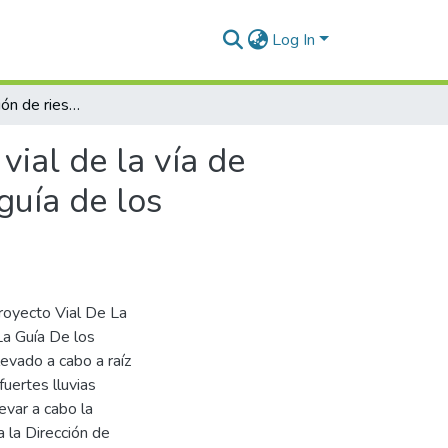
Log In
Análisis de gestión de riesgos aplicado al proyecto vial de la vía de evitamiento de la Ciudad de Juliaca, conforme a la guía de los fundamentos para la dirección de proyectos, Puno
vial de la vía de
guía de los
royecto Vial De La
La Guía De los
evado a cabo a raíz
uertes lluvias
evar a cabo la
 la Dirección de