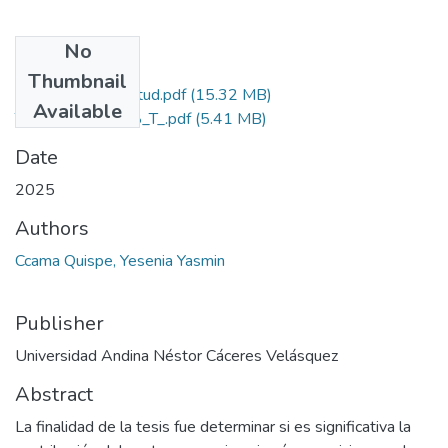
No
Files
Thumbnail
Grado de Similitud.pdf
(15.32 MB)
Available
T036_71778158_T_.pdf
(5.41 MB)
Date
2025
Authors
Ccama Quispe, Yesenia Yasmin
Publisher
Universidad Andina Néstor Cáceres Velásquez
Abstract
La finalidad de la tesis fue determinar si es significativa la