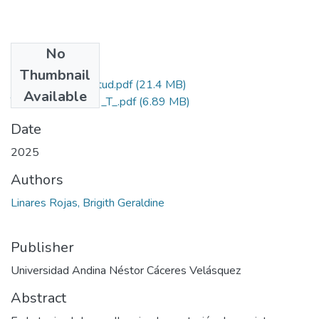
No
Files
Thumbnail
Grado de Similitud.pdf
(21.4 MB)
Available
T036_70037253_T_.pdf
(6.89 MB)
Date
2025
Authors
Linares Rojas, Brigith Geraldine
Publisher
Universidad Andina Néstor Cáceres Velásquez
Abstract