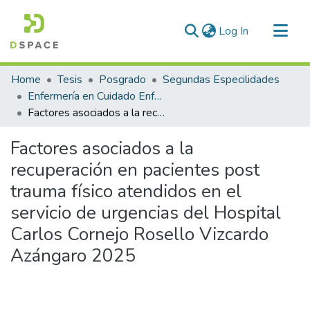
(current)
Log In
Communities & Collections
Home
Tesis
Posgrado
Segundas Especilidades
All of DSpace
Enfermería en Cuidado Enfermero en Emergencias y Desastres
Factores asociados a la recuperación en pacientes post trauma físico atendidos en el servicio de urgencias del Hospital Carlos Cornejo Rosello Vizcardo Azángaro 2025
Statistics
Factores asociados a la
recuperación en pacientes post
trauma físico atendidos en el
servicio de urgencias del Hospital
Carlos Cornejo Rosello Vizcardo
Azángaro 2025