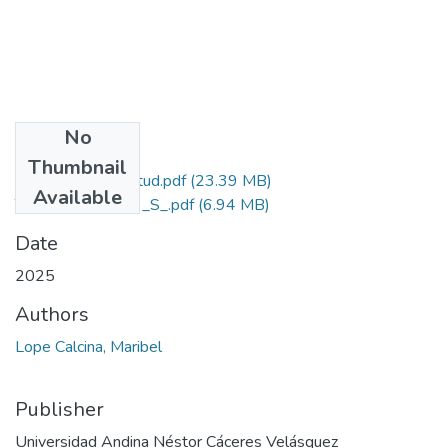
No
Files
Thumbnail
Grado de Similitud.pdf
(23.39 MB)
Available
T036_45999773_S_.pdf
(6.94 MB)
Date
2025
Authors
Lope Calcina, Maribel
Publisher
Universidad Andina Néstor Cáceres Velásquez