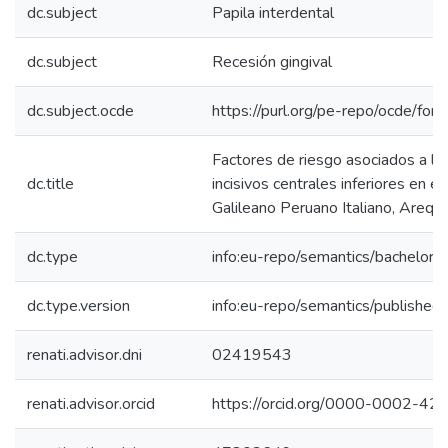
dc.subject
Papila interdental
dc.subject
Recesión gingival
dc.subject.ocde
https://purl.org/pe-repo/ocde/for
Factores de riesgo asociados a la 
dc.title
incisivos centrales inferiores en e
Galileano Peruano Italiano, Areq
dc.type
info:eu-repo/semantics/bachelorT
dc.type.version
info:eu-repo/semantics/published
renati.advisor.dni
02419543
renati.advisor.orcid
https://orcid.org/0000-0002-4