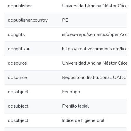
dc.publisher
Universidad Andina Néstor Cácer
dc.publisher.country
PE
dc.rights
info:eu-repo/semantics/openAcce
dc.rights.uri
https://creativecommons.org/licen
dc.source
Universidad Andina Néstor Cácer
dc.source
Repositorio Institucional. UANCV
dc.subject
Fenotipo
dc.subject
Frenillo labial
dc.subject
Índice de higiene oral