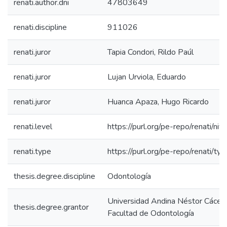
renati.author.dni
47803649
renati.discipline
911026
renati.juror
Tapia Condori, Rildo Paúl
renati.juror
Lujan Urviola, Eduardo
renati.juror
Huanca Apaza, Hugo Ricardo
renati.level
https://purl.org/pe-repo/renati/niv
renati.type
https://purl.org/pe-repo/renati/ty
thesis.degree.discipline
Odontología
Universidad Andina Néstor Cácer
thesis.degree.grantor
Facultad de Odontología