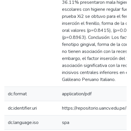
36.11% presentaron mala higiene o
escolares con higiene regular fue
prueba Xi2 se obtuvo para el fenot
inserción el frenillo, forma de la co
oral valores (p=0.8415), (p=0.00
(p=0.8963). Conclusión: Los facto
fenotipo gingival, forma de la coron
no tienen asociación con la recesión
embargo, el factor inserción del fre
asociación significativa con la rece
incisivos centrales inferiores en e
Galileano Peruano Italiano.
dc.format
application/pdf
dc.identifier.uri
https://repositorio.uancv.edu.p
dc.language.iso
spa