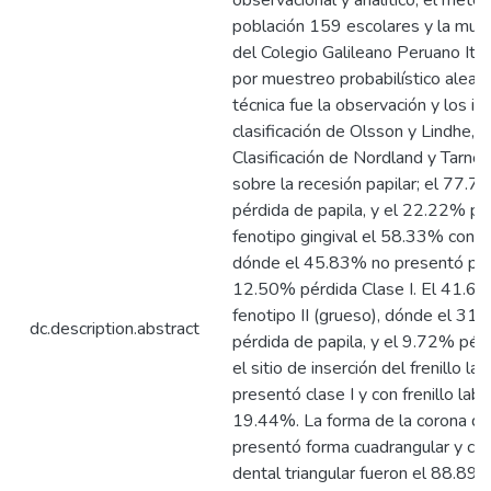
observacional y analítico; el métod
población 159 escolares y la mue
del Colegio Galileano Peruano Ital
por muestreo probabilístico aleato
técnica fue la observación y los i
clasificación de Olsson y Lindhe, el 
Clasificación de Nordland y Tarno
sobre la recesión papilar; el 77.
pérdida de papila, y el 22.22% pér
fenotipo gingival el 58.33% con f
dónde el 45.83% no presentó pérd
12.50% pérdida Clase I. El 41.6
fenotipo II (grueso), dónde el 31
dc.description.abstract
pérdida de papila, y el 9.72% pérd
el sitio de inserción del frenillo la
presentó clase I y con frenillo labia
19.44%. La forma de la corona de
presentó forma cuadrangular y con
dental triangular fueron el 88.89%.