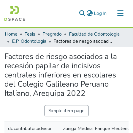
(current)
Log In
Communities & Collections
Home
Tesis
Pregrado
Facultad de Odontologia
All of DSpace
E.P. Odontologia
Factores de riesgo asociados a la recesión papilar de incisivos centrales inferiores en escolares del Colegio Galileano Peruano Italiano, Arequipa 2022
Statistics
Factores de riesgo asociados a la
recesión papilar de incisivos
centrales inferiores en escolares
del Colegio Galileano Peruano
Italiano, Arequipa 2022
Simple item page
dc.contributor.advisor
Zuñiga Medina, Enrique Eleuterio