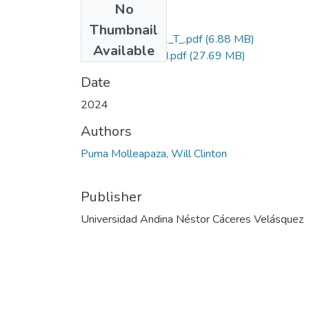
No
Files
Thumbnail
T036_73768852_T_.pdf
(6.88 MB)
Available
Grado de Similitud.pdf
(27.69 MB)
Date
2024
Authors
Puma Molleapaza, Will Clinton
Publisher
Universidad Andina Néstor Cáceres Velásquez