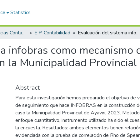
ace
Statistics
Facultad de Ciencias Contables y Financieras
E.P. Contabilidad
Evaluación del sistema infobras como mecanismo de control interno para obras públicas en la Municipalidad Provincial de Ayaviri, periodo 2023
ma infobras como mecanismo d
n la Municipalidad Provincial 
Abstract
Para esta investigación hemos preparado el objetivo de va
de seguimiento que hace INFOBRAS en la construcción de
caso la Municipalidad Provincial de Ayaviri, 2023. Metodol
enfoque cuantitativo, instrumento utilizado ha sido el cues
la encuesta. Resultados: ambos elementos tienen relación
evidenciada con la prueba de correlación de Rho de Spear