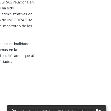
NFOBRAS relaciona en
e ha sido
 administrativas en
tema de INFOBRAS se
o, monitoreo de las
as municipalidades
amas en la
e calificados que al
iciado..
We collect and process your personal information for the