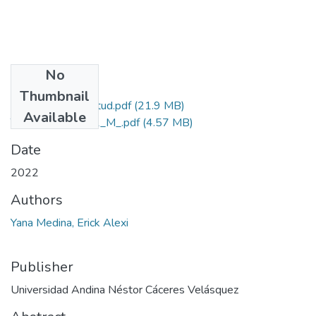
No
Files
Thumbnail
Grado de Similitud.pdf
(21.9 MB)
Available
T036_70080072_M_.pdf
(4.57 MB)
Date
2022
Authors
Yana Medina, Erick Alexi
Publisher
Universidad Andina Néstor Cáceres Velásquez