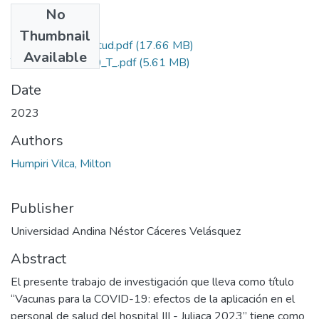
No
Files
Thumbnail
Grado de Similitud.pdf
(17.66 MB)
Available
T036_47212100_T_.pdf
(5.61 MB)
Date
2023
Authors
Humpiri Vilca, Milton
Publisher
Universidad Andina Néstor Cáceres Velásquez
Abstract
El presente trabajo de investigación que lleva como título
“Vacunas para la COVID-19: efectos de la aplicación en el
personal de salud del hospital III - Juliaca 2023” tiene como