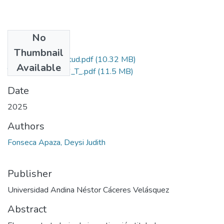
No
Files
Thumbnail
Grado de Similitud.pdf
(10.32 MB)
Available
T036_70353716_T_.pdf
(11.5 MB)
Date
2025
Authors
Fonseca Apaza, Deysi Judith
Publisher
Universidad Andina Néstor Cáceres Velásquez
Abstract