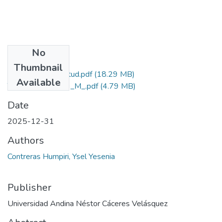
No
Files
Thumbnail
Grado de Similitud.pdf
(18.29 MB)
Available
T036_71061729_M_.pdf
(4.79 MB)
Date
2025-12-31
Authors
Contreras Humpiri, Ysel Yesenia
Publisher
Universidad Andina Néstor Cáceres Velásquez