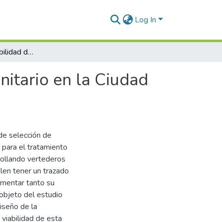
Log In
Eficacia de la estabilidad del talud de un relleno sanitario en la Ciudad de Juliaca, 2023
anitario en la Ciudad
 de selección de
 para el tratamiento
rollando vertederos
len tener un trazado
umentar tanto su
 objeto del estudio
iseño de la
 viabilidad de esta