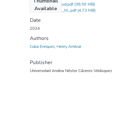
Thumbnail
Grado de Similitud.pdf
(38.59 MB)
Available
T036_47244523_M_.pdf
(4.73 MB)
Date
2024
Authors
Cuba Enriquez, Henry Amilcar
Publisher
Universidad Andina Néstor Cáceres Velásquez