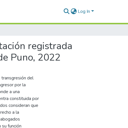
Log In
tación registrada
 de Puno, 2022
a transgresión del
agresor por la
onde a una
ntra constituida por
ados consideran que
recho a la
e abogados
 su función