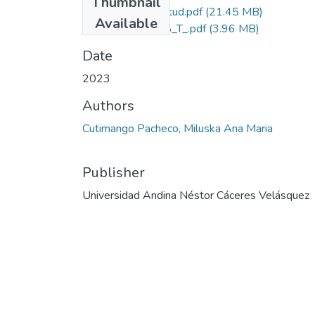
Thumbnail
Grado de Similitud.pdf
(21.45 MB)
Available
T036_43923998_T_.pdf
(3.96 MB)
Date
2023
Authors
Cutimango Pacheco, Miluska Ana Maria
Publisher
Universidad Andina Néstor Cáceres Velásquez