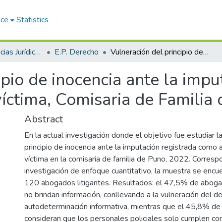
ace
Statistics
Facultad de Ciencias Jurídicas y Políticas
E.P. Derecho
Vulneración del principio de inocencia ante la imputación registrada como agresor por la víctima, Comisaria de Familia de Puno, 2022
ipio de inocencia ante la impu
íctima, Comisaria de Familia
Abstract
En la actual investigación donde el objetivo fue estudiar l
principio de inocencia ante la imputación registrada como 
víctima en la comisaria de familia de Puno, 2022. Corresp
investigación de enfoque cuantitativo, la muestra se encue
120 abogados litigantes. Resultados: el 47,5% de abog
no brindan información, conllevando a la vulneración del de
autodeterminación informativa, mientras que el 45,8% d
consideran que los personales policiales solo cumplen con