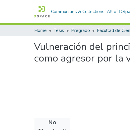
Communities & Collections
All of DSp
Home
Tesis
Pregrado
Vulneración del princ
como agresor por la v
No
Files