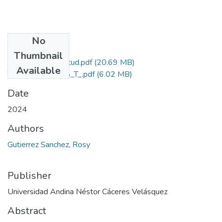
No
Files
Thumbnail
Grado de Similitud.pdf
(20.69 MB)
Available
T036_71581978_T_.pdf
(6.02 MB)
Date
2024
Authors
Gutierrez Sanchez, Rosy
Publisher
Universidad Andina Néstor Cáceres Velásquez
Abstract