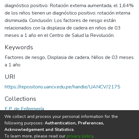
diagnóstico positivo: Rotación externa aumentada, el 1,64%
de los niños tienen un diagnóstico positivo: rotación interna
disminuida. Conclusión: Los factores de riesgo están
relacionados con la displasia de cadera en niños de 03
meses a 1 año en el Centro de Salud la Revolución.
Keywords
Factores de riesgo
,
Displasia de cadera
,
Niños de 03 meses
a 1 año
URI
https://repositorio.uancv.edu.pe/handle/UANCV/2175
Collections
E.P. de Enfermería
We collect and process your personal information for the
Full item page
following purposes:
Authentication, Preferences,
Acknowledgement and Statistics
.
To learn more, please read our
privacy policy
.