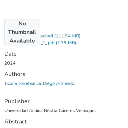
No
Files
Thumbnail
Grado de Similitud.pdf
(111.94 MB)
Available
T036_70600918_T_.pdf
(7.39 MB)
Date
2024
Authors
Ticona Torreblanca, Diego Armando
Publisher
Universidad Andina Néstor Cáceres Velásquez
Abstract