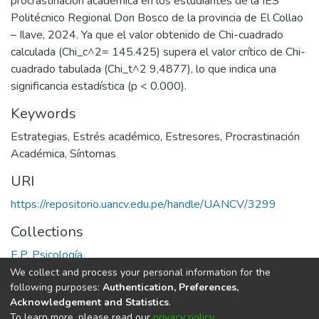
procrastinación académica en los estudiantes de la IES
Politécnico Regional Don Bosco de la provincia de El Collao
– Ilave, 2024. Ya que el valor obtenido de Chi-cuadrado
calculada (Chi_c^2= 145.425) supera el valor crítico de Chi-
cuadrado tabulada (Chi_t^2 9,4877), lo que indica una
significancia estadística (p < 0.000).
Keywords
Estrategias
,
Estrés académico
,
Estresores
,
Procrastinación
Académica
,
Síntomas
URI
https://repositorio.uancv.edu.pe/handle/UANCV/3299
Collections
E.P. Psicología
We collect and process your personal information for the
Full item page
following purposes:
Authentication, Preferences,
Acknowledgement and Statistics
.
To learn more, please read our
privacy policy
.