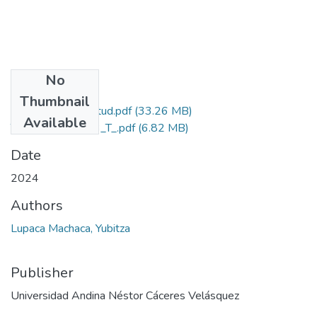
No
Files
Thumbnail
Grado de Similitud.pdf
(33.26 MB)
Available
T036_73624323_T_.pdf
(6.82 MB)
Date
2024
Authors
Lupaca Machaca, Yubitza
Publisher
Universidad Andina Néstor Cáceres Velásquez