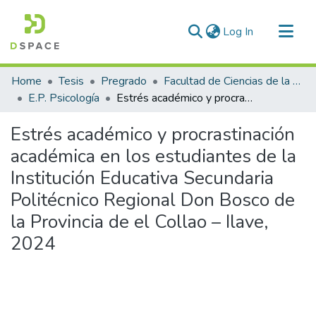
(current)
Log In
Communities & Collections
Home
Tesis
Pregrado
Facultad de Ciencias de la Salud
All of DSpace
E.P. Psicología
Estrés académico y procrastinación académica en los estudiantes de la Institución Educativa Secundaria Politécnico Regional Don Bosco de la Provincia de el Collao – Ilave, 2024
Statistics
Estrés académico y procrastinación
académica en los estudiantes de la
Institución Educativa Secundaria
Politécnico Regional Don Bosco de
la Provincia de el Collao – Ilave,
2024