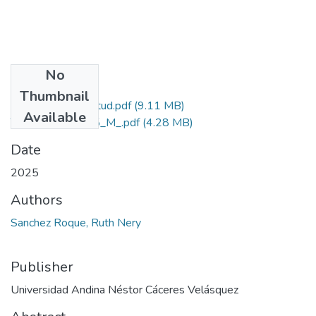
No
Files
Thumbnail
Grado de Similitud.pdf
(9.11 MB)
Available
T036_41859675_M_.pdf
(4.28 MB)
Date
2025
Authors
Sanchez Roque, Ruth Nery
Publisher
Universidad Andina Néstor Cáceres Velásquez