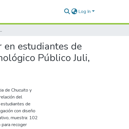
Log In
n estudiantes de enfermería del Instituto de Educación Superior Tecnológico Público Juli, 2025
r en estudiantes de
ológico Público Juli,
cia de Chucuito y
elación del
n estudiantes de
igación con diseño
tativo, muestra: 102
o para recoger