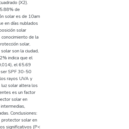
-cuadrado (X2).
 55.88% de
ción solar es de 10am
se en días nublados
posición solar
 conocimiento de la
rotección solar,
solar son la ciudad,
12% indica que el
0,014), el 65.69
be ser SPF 30-50
los rayos UVA y
luz solar altera los
lentes es un factor
ector solar en
 intermedias,
das. Conclusiones:
e protector solar en
os significativos (P<