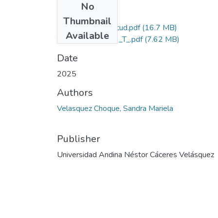
No
Files
Thumbnail
Grado de Similitud.pdf
(16.7 MB)
Available
T036_72426643_T_.pdf
(7.62 MB)
Date
2025
Authors
Velasquez Choque, Sandra Mariela
Publisher
Universidad Andina Néstor Cáceres Velásquez