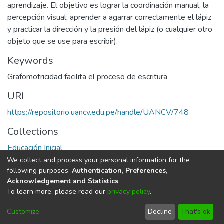
aprendizaje. El objetivo es lograr la coordinación manual, la
percepción visual; aprender a agarrar correctamente el lápiz
y practicar la dirección y la presión del lápiz (o cualquier otro
objeto que se use para escribir).
Keywords
Grafomotricidad facilita el proceso de escritura
URI
https://repositorio.uancv.edu.pe/handle/UANCV/748
Collections
Educación Inicial
We collect and process your personal information for the
Full item page
following purposes:
Authentication, Preferences,
Acknowledgement and Statistics
.
To learn more, please read our
privacy policy
.
DSpace software
copyright © 2002-2026
LYRASIS
Cookie
Privacy
End User
Send
Customize
Decline
That's ok
settings
policy
Agreement
Feedback